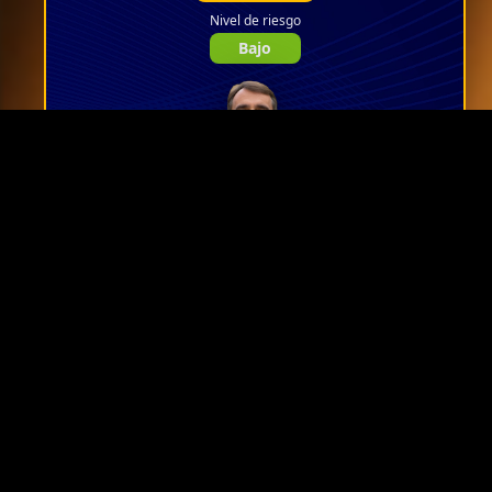
Nivel de riesgo
Bajo
Alianza
Este es el grupo de
suscriptores élite dentro de
Inversor Global. Sólo se puede